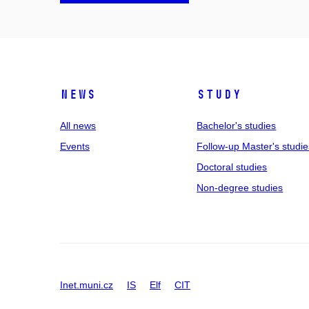
News
Study
All news
Bachelor's studies
Events
Follow-up Master's studie
Doctoral studies
Non-degree studies
Inet.muni.cz
IS
Elf
CIT