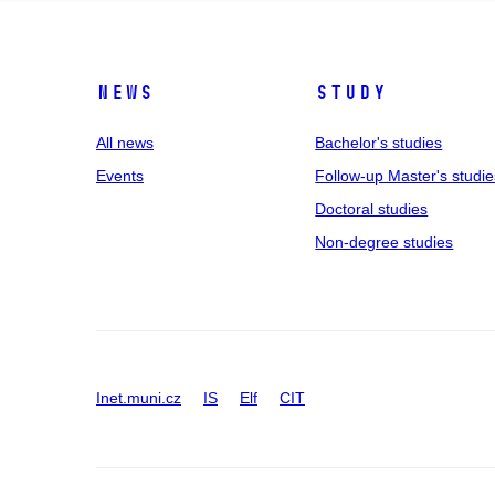
News
Study
All news
Bachelor's studies
Events
Follow-up Master's studie
Doctoral studies
Non-degree studies
Inet.muni.cz
IS
Elf
CIT