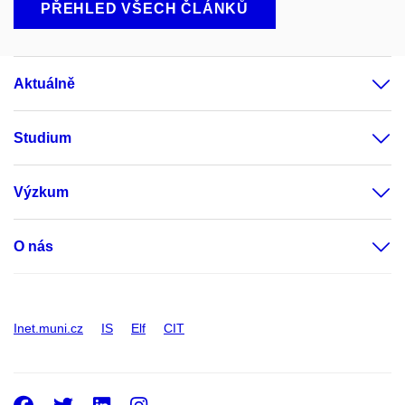
PŘEHLED VŠECH ČLÁNKŮ
Aktuálně
Studium
Výzkum
O nás
Inet.muni.cz
IS
Elf
CIT
Facebook
Twitter
LinkedIn
Instagram