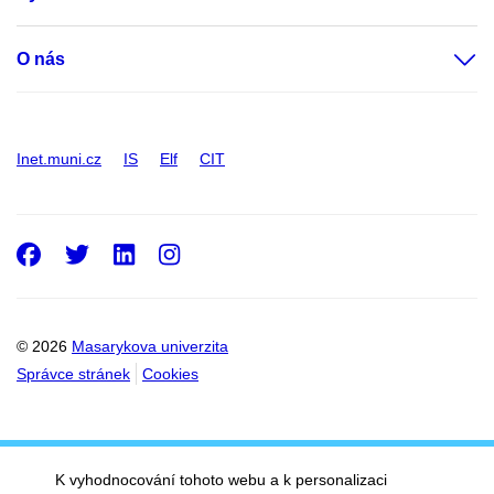
O nás
Inet.muni.cz
IS
Elf
CIT
Facebook
Twitter
LinkedIn
Instagram
© 2026
Masarykova univerzita
Správce stránek
Cookies
K vyhodnocování tohoto webu a k personalizaci