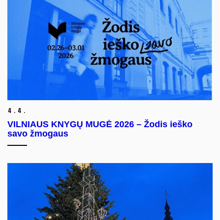
4.
4.
VILNIAUS KNYGŲ MUGĖ 2026 – Žodis ieško
savo žmogaus