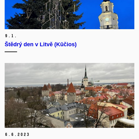
9.
1.
Štědrý den v Litvě (Kūčios)
6.
6.
2023