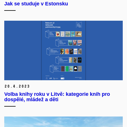
Jak se studuje v Estonsku
20.
4.
2023
Volba knihy roku v Litvě: kategorie knih pro
dospělé, mládež a děti