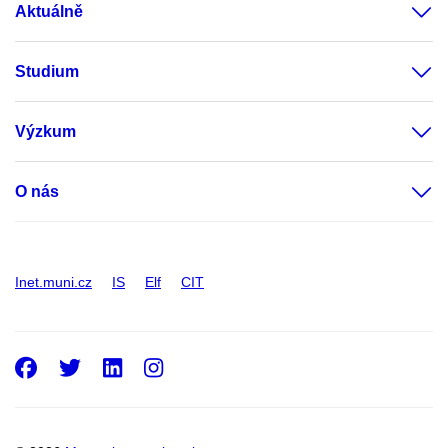
Aktuálně
Studium
Výzkum
O nás
Inet.muni.cz
IS
Elf
CIT
Facebook
Twitter
LinkedIn
Instagram