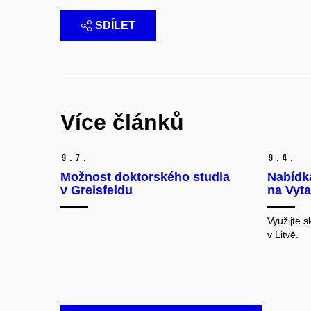
SDÍLET
Více článků
9.
7.
9.
4.
Možnost doktorského studia
Nabídk
v Greisfeldu
na Vyta
Využijte 
v Litvě.