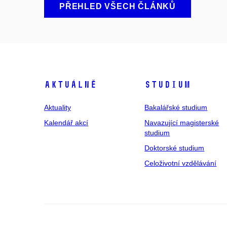
PŘEHLED VŠECH ČLÁNKŮ
Aktuálně
Studium
Aktuality
Bakalářské studium
Kalendář akcí
Navazující magisterské
studium
Doktorské studium
Celoživotní vzdělávání