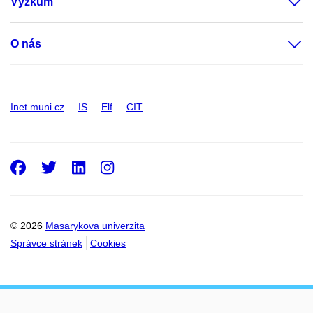
Výzkum
O nás
Inet.muni.cz
IS
Elf
CIT
Facebook
Twitter
LinkedIn
Instagram
© 2026
Masarykova univerzita
Správce stránek
Cookies