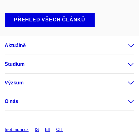
PŘEHLED VŠECH ČLÁNKŮ
Aktuálně
Studium
Výzkum
O nás
Inet.muni.cz
IS
Elf
CIT