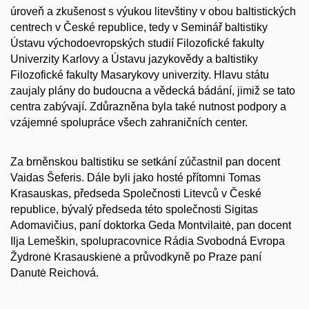
úroveň a zkušenost s výukou litevštiny v obou baltistických
centrech v České republice, tedy v Seminář baltistiky
Ústavu východoevropských studií Filozofické fakulty
Univerzity Karlovy a Ústavu jazykovědy a baltistiky
Filozofické fakulty Masarykovy univerzity. Hlavu státu
zaujaly plány do budoucna a vědecká bádání, jimiž se tato
centra zabývají. Zdůrazněna byla také nutnost podpory a
vzájemné spolupráce všech zahraničních center.
Za brněnskou baltistiku se setkání zúčastnil
pan docent
Vaidas Šeferis
. Dále byli jako hosté přítomni
Tomas
Krasauskas,
předseda Společnosti Litevců v České
republice, bývalý předseda této společnosti Sigitas
Adomavičius, paní doktorka Geda Montvilait
ė
, pan docent
Ilja Lemeškin, spolupracovnice Rádia Svobodná Evropa
Žydronė
Krasauskienė a průvodkyně po Praze paní
Danutė
Reichová
.