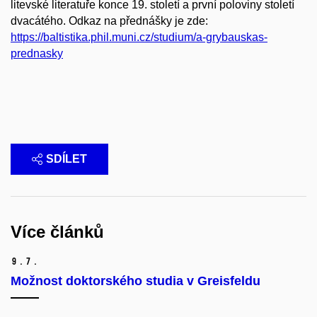
litevské literatuře konce 19. století a první poloviny století
dvacátého. Odkaz na přednášky je zde:
https://baltistika.phil.muni.cz/studium/a-grybauskas-
prednasky
SDÍLET
Více článků
9.
7.
Možnost doktorského studia v Greisfeldu