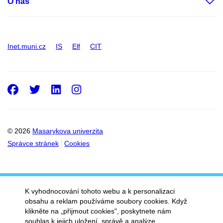
O nás
Inet.muni.cz
IS
Elf
CIT
Facebook
Twitter
LinkedIn
Instagram
© 2026
Masarykova univerzita
Správce stránek
Cookies
K vyhodnocování tohoto webu a k personalizaci
obsahu a reklam používáme soubory cookies. Když
klikněte na „přijmout cookies", poskytnete nám
souhlas k jejich uložení, správě a analýze.