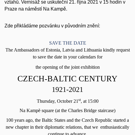
vztahů. Vernisáž se uskuteční 21. října 2021 v 15 hodin v
Praze na náměstí Na Kampě.
Zde přikládáme pozvánku v původním znění:
SAVE THE DATE
The Ambassadors of Estonia, Latvia and Lithuania kindly request
to save the date in your calendars for
the opening of the joint exhibition
CZECH-BALTIC CENTURY
1921-2021
st
Thursday, October 21
, at 15:00
Na Kamp
ě
square (at the Charles Bridge staircase)
100 years ago, the Baltic States and the Czech Republic started a
new chapter in their diplomatic relations, that we enthusiastically
continue to advance.