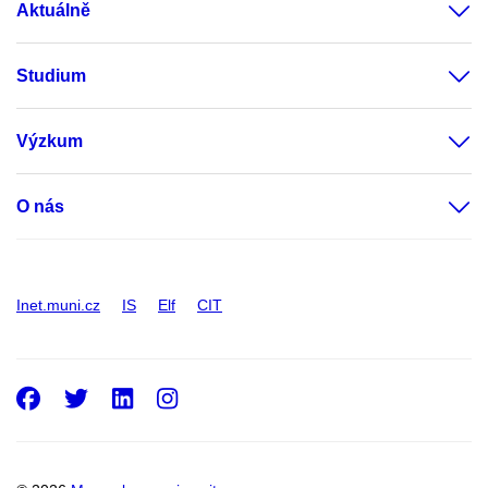
Aktuálně
Studium
Výzkum
O nás
Inet.muni.cz
IS
Elf
CIT
Facebook
Twitter
LinkedIn
Instagram