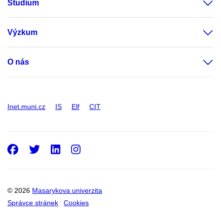
Studium
Výzkum
O nás
Inet.muni.cz
IS
Elf
CIT
Facebook
Twitter
LinkedIn
Instagram
© 2026
Masarykova univerzita
Správce stránek
Cookies