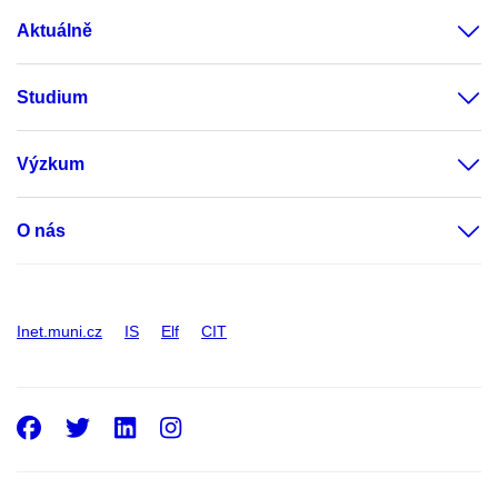
Aktuálně
Studium
Výzkum
O nás
Inet.muni.cz
IS
Elf
CIT
Facebook
Twitter
LinkedIn
Instagram