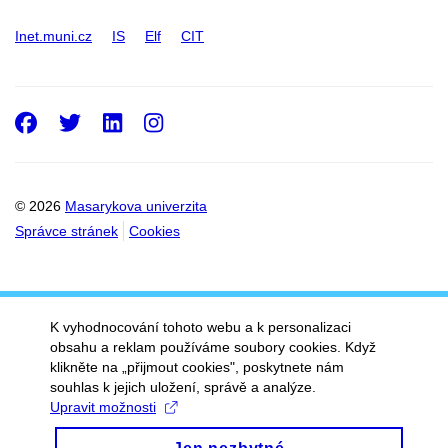
Inet.muni.cz
IS
Elf
CIT
Facebook
Twitter
LinkedIn
Instagram
© 2026
Masarykova univerzita
Správce stránek
Cookies
K vyhodnocování tohoto webu a k personalizaci
obsahu a reklam používáme soubory cookies. Když
klikněte na „přijmout cookies", poskytnete nám
souhlas k jejich uložení, správě a analýze.
Upravit možnosti