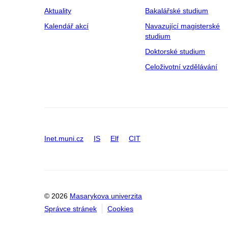
Aktuality
Bakalářské studium
Kalendář akcí
Navazující magisterské
studium
Doktorské studium
Celoživotní vzdělávání
Inet.muni.cz
IS
Elf
CIT
© 2026
Masarykova univerzita
Správce stránek
Cookies