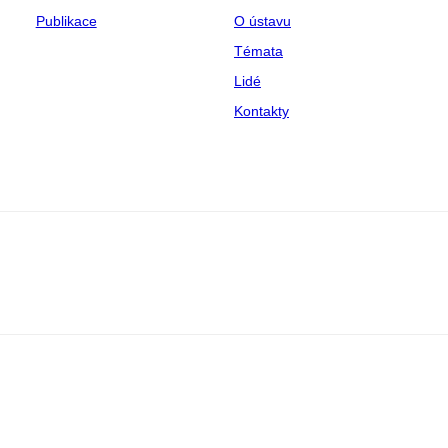
Publikace
O ústavu
Témata
Lidé
Kontakty